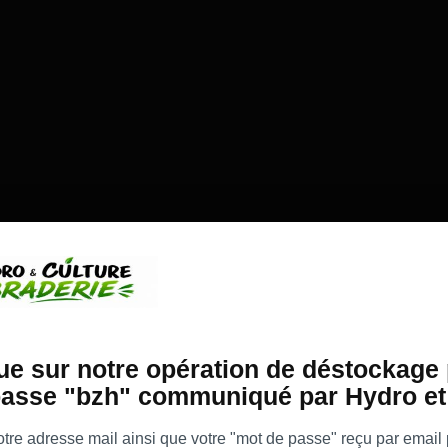
e sur notre opération de déstockage 
asse "bzh" communiqué par Hydro et 
re adresse mail ainsi que votre "mot de passe" reçu par email