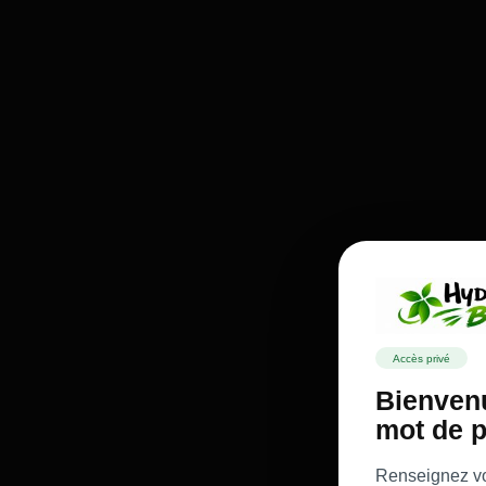
Accès privé
Bienvenu
mot de p
Renseignez vot