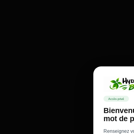
Accès privé
Bienvenu
mot de p
Renseignez vot