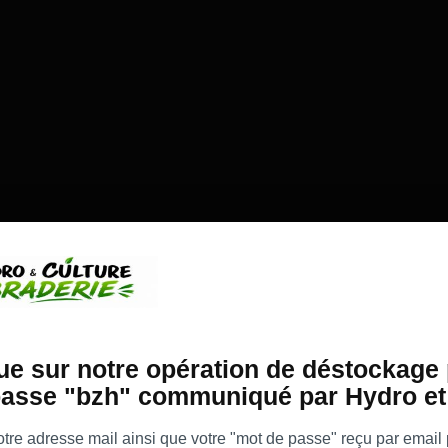
e sur notre opération de déstockage 
asse "bzh" communiqué par Hydro et 
re adresse mail ainsi que votre "mot de passe" reçu par email