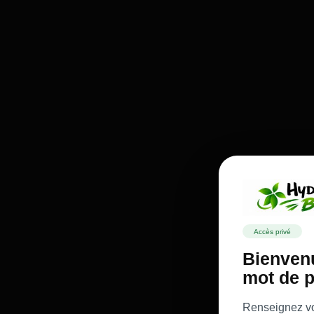
Accès privé
Bienvenu
mot de p
Renseignez vot