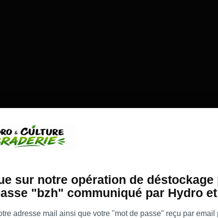
e sur notre opération de déstockage 
asse "bzh" communiqué par Hydro et 
re adresse mail ainsi que votre "mot de passe" reçu par email