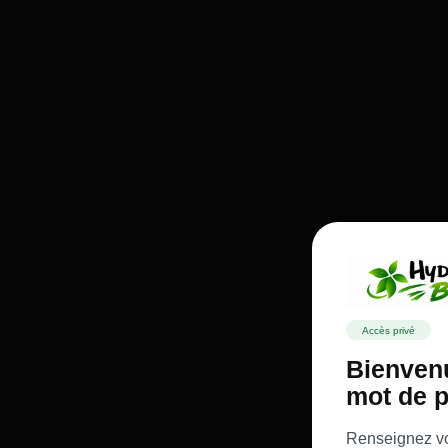
Accès privé
Bienvenu
mot de p
Renseignez vot