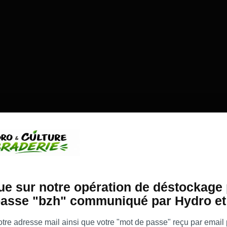
e sur notre opération de déstockage 
asse "bzh" communiqué par Hydro et 
re adresse mail ainsi que votre "mot de passe" reçu par email